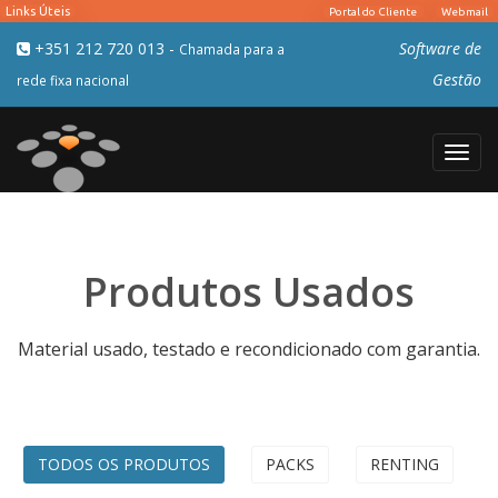
+351 212 720 013
-
Software de
Chamada para a
Gestão
rede fixa nacional
Toggl
navig
Produtos Usados
Material usado, testado e recondicionado com garantia.
TODOS OS PRODUTOS
PACKS
RENTING