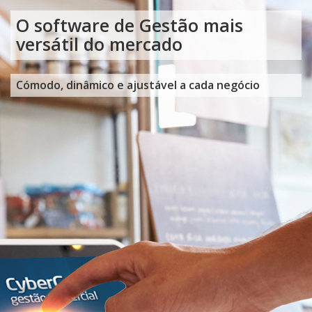
O software de Gestão mais
Software certificado e com
Exportação de mapas e
versátil do mercado
garantia
estatísticas
Cómodo, dinâmico e ajustável a cada negócio
Actualizações seguras e regulares
Validação e envio do SAFT para as finanças